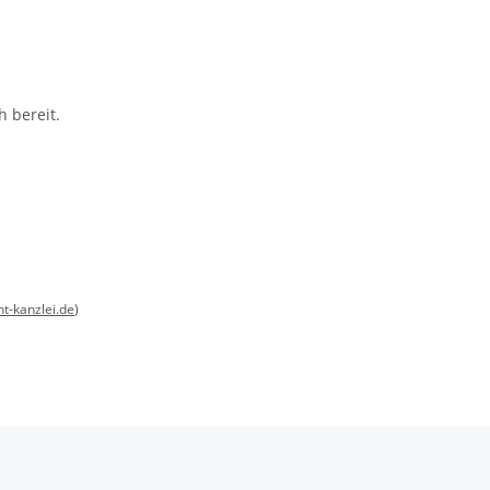
 bereit.
ht-kanzlei.de
)