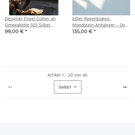
Designer Engel Collier an
Edler Regenbogen-
Omegakette 925 Silber
Mondstein Anhänger – Oval
vergoldet
(35x20 mm) in 925 Silber
99,00 €
*
135,00 €
*
inkl. 55 cm Panzerkette
Artikel 1 - 20 von 46
Seite
1