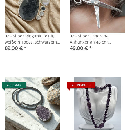
925 Silber Ring mit Tektit,
925 Silber Scheren-
weißem Topas, schwarzem
Anhänger an 46 cm
Spinell & Perle – Unikat
Erbskette – Rhodiniert &
89,00 €
*
49,00 €
*
Größe 59
Beweglich
AUF LAGER
AUSVERKAUFT