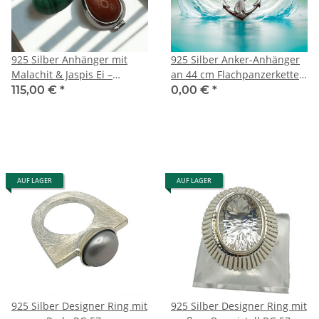
925 Silber Anhänger mit
925 Silber Anker-Anhänger
Malachit & Jaspis Ei –
an 44 cm Flachpanzerkette –
Wechselanhänger mit
Rhodiniert & Symbolisch
115,00 €
*
0,00 €
*
Panzerkette 55 cm
AUF LAGER
AUF LAGER
925 Silber Designer Ring mit
925 Silber Designer Ring mit