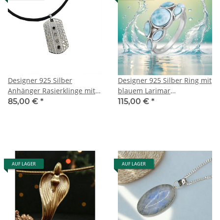
Designer 925 Silber
Designer 925 Silber Ring mit
Anhänger Rasierklinge mit
blauem Larimar
Edelsteinen an
(Atlantisstein) – RG54
85,00 €
*
115,00 €
*
Kautschukband
Statement Schmuck 10 mm
Ringkopf
AUF LAGER
AUF LAGER