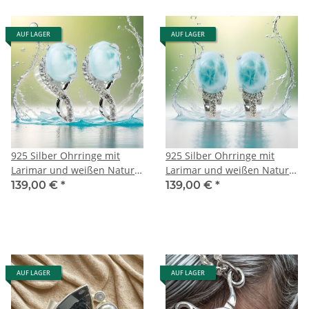
AUF LAGER
AUF LAGER
925 Silber Ohrringe mit
925 Silber Ohrringe mit
Larimar und weißen Natur
Larimar und weißen Natur
Topasen
Topasen (2)
139,00 €
*
139,00 €
*
AUF LAGER
AUF LAGER