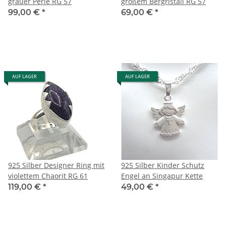
grauer Perle RG 57
großem Bergristall RG 57
99,00 €
*
69,00 €
*
AUF LAGER
AUF LAGER
925 Silber Designer Ring mit
925 Silber Kinder Schutz
violettem Chaorit RG 61
Engel an Singapur Kette
119,00 €
*
49,00 €
*