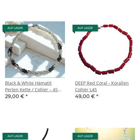
AUF LAGER
AUF LAGER
Black & White Hämatit
DEEP Red Coral - Korallen
Perlen Kette / Collier – 45
Collier L45
cm | Designer Unikat
29,00 €
*
49,00 €
*
AUF LAGER
AUF LAGER