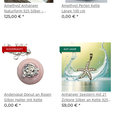
Amethyst Anhänger
Amethyst Perlen Kette
Naturform 925 Silber –
Länge 100 cm
Rohstein mit
125,00 €
*
0,00 €
*
Naturkautschuk Band 45 cm
AUSVERKAUFT
AUF LAGER
Andenopal Donut an Rosen
Anhänger Seestern mit 21
Silber Halter mit Kette
Zirkone Silber an Kette 925
Silber vergoldet
0,00 €
*
59,00 €
*