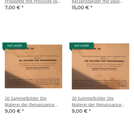
Prospekte mit Preisliste von
Kerzenständer mit Vase
1951/52 Rarität
Quist um 1960
7,00 €
*
15,00 €
*
AUF LAGER
AUF LAGER
20 Sammelbilder Die
20 Sammelbilder Die
Malerei der Renaissance
Malerei der Renaissance
Gr.39
Gr.40
9,00 €
*
9,00 €
*