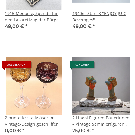
1915 Medaille, Spende für
1940er Starr X "ENJOY JU-C
den Lazarettzug der Bürger
Beverages"
von Frankfurt
Wandflaschenöffner mit Box
49,00 €
*
49,00 €
*
AUSVERKAUFT
AUF LAGER
2 bunte Kristallgläser im
2 Lineol Figuren Bäuerinnen
Vintage-Design geschliffen
– Vintage Sammlerfiguren
5,5 cm, handbemalt, LINEOL
0,00 €
*
25,00 €
*