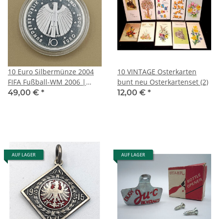
10 Euro Silbermünze 2004
10 VINTAGE Osterkarten
FIFA Fußball-WM 2006 |
bunt neu Osterkartenset (2)
Polierte Platte (PP) | Berlin A
49,00 €
*
12,00 €
*
AUF LAGER
AUF LAGER