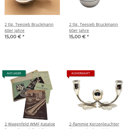
2 tlg. Teesieb Bruckmann
2 tlg. Teesieb Bruckmann
60er Jahre
60er Jahre
15,00 €
*
15,00 €
*
AUF LAGER
AUSVERKAUFT
2 Wagenfeld WMF Katalog
2-flammig Kerzenleuchter