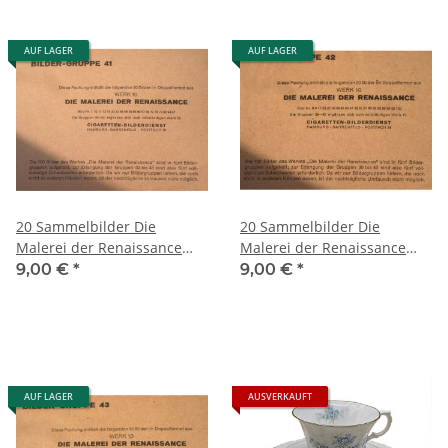
AUF LAGER
AUF LAGER
20 Sammelbilder Die
20 Sammelbilder Die
Malerei der Renaissance
Malerei der Renaissance
Gr.41
Gr.42
9,00 €
*
9,00 €
*
AUF LAGER
AUSVERKAUFT