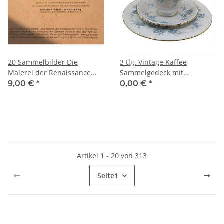
20 Sammelbilder Die
3 tlg. Vintage Kaffee
Malerei der Renaissance
Sammelgedeck mit
Gr.43
Vergißmeinnicht
9,00 €
*
0,00 €
*
Artikel 1 - 20 von 313
Seite
1