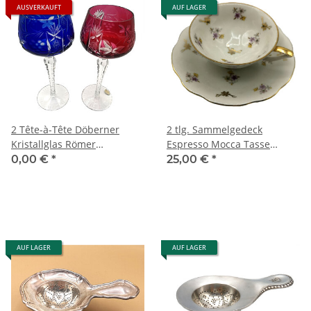
AUSVERKAUFT
AUF LAGER
2 Tête-à-Tête Döberner
2 tlg. Sammelgedeck
Kristallglas Römer
Espresso Mocca Tasse
handgeschliffen
Schwarzenhammer 30er
0,00 €
*
25,00 €
*
Jahre
AUF LAGER
AUF LAGER