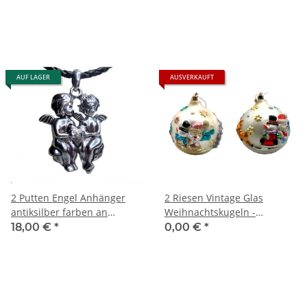
gemarktet,
landwirtschaftliche
Miniaturen
AUF LAGER
AUSVERKAUFT
2 Putten Engel Anhänger
2 Riesen Vintage Glas
antiksilber farben an
Weihnachtskugeln -
Flechtkette
Christbaumschmuck
18,00 €
*
0,00 €
*