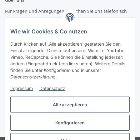
Über uns
Für Fragen und Anregungen erreichen Sie uns telefonisch
unter +49 (0) 7144 9104402
Wie wir Cookies & Co nutzen
info (at) zweitedel.de
Durch Klicken auf „Alle akzeptieren“ gestatten Sie den
Informationen
Einsatz folgender Dienste auf unserer Website: YouTube,
Vimeo, ReCaptcha. Sie können die Einstellung jederzeit
ändern (Fingerabdruck-Icon links unten). Weitere Details
Gesetzliche Informationen
finden Sie unter
Konfigurieren
und in unserer
Datenschutzerklärung
.
Impressum
|
Datenschutz
Vertrag widerrufen
Alle akzeptieren
Konfigurieren
* Alle Preise inkl. gesetzlicher USt., zzgl.
Versand