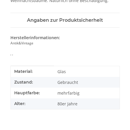
Weihnachtsbäume. Natürlich ohne Beschädigung.
Angaben zur Produktsicherheit
Herstellerinformationen:
Antik&Vintage
, ,
Produkteigenschaft
Wert
Material:
Glas
Zustand:
Gebraucht
Hauptfarbe:
mehrfarbig
Alter:
80er Jahre