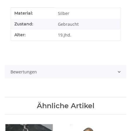
Produkteigenschaft
Wert
Material:
Silber
Zustand:
Gebraucht
Alter:
19.Jhd.
Bewertungen
Ähnliche Artikel