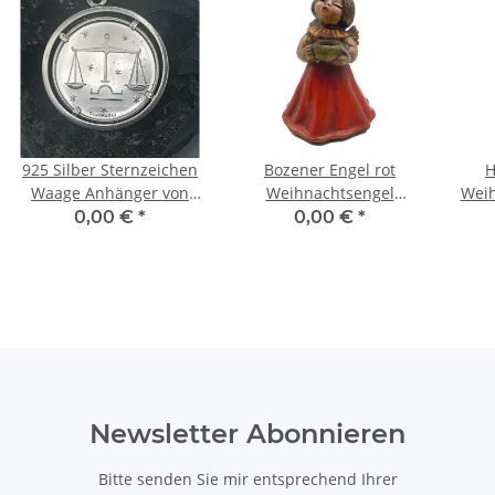
925 Silber Sternzeichen
Bozener Engel rot
H
Waage Anhänger von
Weihnachtsengel
Wei
Pietro Giampaoli mit
Kerzenhalter Spieluhr
En
0,00 €
*
0,00 €
*
Quadriga
Thun 16 cm
Newsletter Abonnieren
Bitte senden Sie mir entsprechend Ihrer