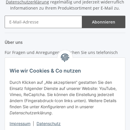
Datenschutzerklärung
regelmäßig und jederzeit widerruflich
Informationen zu Ihrem Produktsortiment per E-Mail zu.
Abonnieren
Newsletter Abonnieren
Über uns
Für Fragen und Anregungen erreichen Sie uns telefonisch
unter +49 (0) 7144 9104402
Wie wir Cookies & Co nutzen
info (at) zweitedel.de
Durch Klicken auf „Alle akzeptieren“ gestatten Sie den
Einsatz folgender Dienste auf unserer Website: YouTube,
Informationen
Vimeo, ReCaptcha. Sie können die Einstellung jederzeit
ändern (Fingerabdruck-Icon links unten). Weitere Details
Gesetzliche Informationen
finden Sie unter
Konfigurieren
und in unserer
Datenschutzerklärung
.
Impressum
|
Datenschutz
Vertrag widerrufen