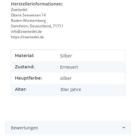
Herstellerinformationen:
Zweitedel
Obere Seewiesen 14
Baden-Württemberg
Steinheim, Deutschland, 71711
info@zweitedel.de
https://zweitedel.de
Produkteigenschaft
Wert
Material:
Silber
Zustand:
Erneuert
Hauptfarbe:
silber
Alter:
30er Jahre
Bewertungen