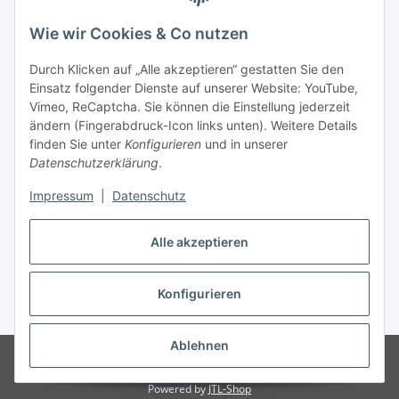
unter +49 (0) 7144 9104402
Wie wir Cookies & Co nutzen
info (at) zweitedel.de
Durch Klicken auf „Alle akzeptieren“ gestatten Sie den
Informationen
Einsatz folgender Dienste auf unserer Website: YouTube,
Vimeo, ReCaptcha. Sie können die Einstellung jederzeit
ändern (Fingerabdruck-Icon links unten). Weitere Details
Gesetzliche Informationen
finden Sie unter
Konfigurieren
und in unserer
Datenschutzerklärung
.
Impressum
|
Datenschutz
Vertrag widerrufen
Alle akzeptieren
Konfigurieren
* Alle Preise inkl. gesetzlicher USt., zzgl.
Versand
Ablehnen
© Angela Baier
Besucherzähler: 1459238
© Antik & Vintage Shop
Zweitedel
Powered by
JTL-Shop