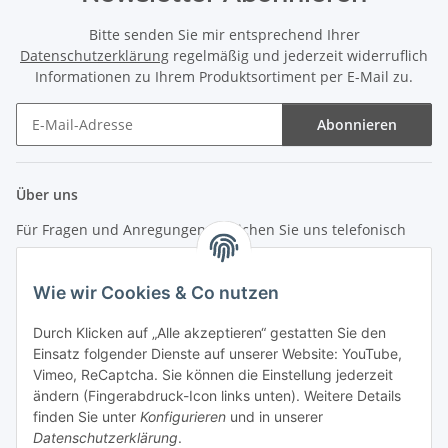
Bitte senden Sie mir entsprechend Ihrer
Datenschutzerklärung
regelmäßig und jederzeit widerruflich
Informationen zu Ihrem Produktsortiment per E-Mail zu.
Abonnieren
Newsletter Abonnieren
Über uns
Für Fragen und Anregungen erreichen Sie uns telefonisch
unter +49 (0) 7144 9104402
Wie wir Cookies & Co nutzen
info (at) zweitedel.de
Durch Klicken auf „Alle akzeptieren“ gestatten Sie den
Einsatz folgender Dienste auf unserer Website: YouTube,
Informationen
Vimeo, ReCaptcha. Sie können die Einstellung jederzeit
ändern (Fingerabdruck-Icon links unten). Weitere Details
Gesetzliche Informationen
finden Sie unter
Konfigurieren
und in unserer
Datenschutzerklärung
.