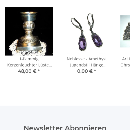
1-flammig
Noblesse - Amethyst
Art 
Kerzenleuchter Lüster
Jugendstil Hänge
Ohrs
Kerzenständer um 1930
Ohrringe
On
48,00 €
*
0,00 €
*
Newsletter Abonnieren