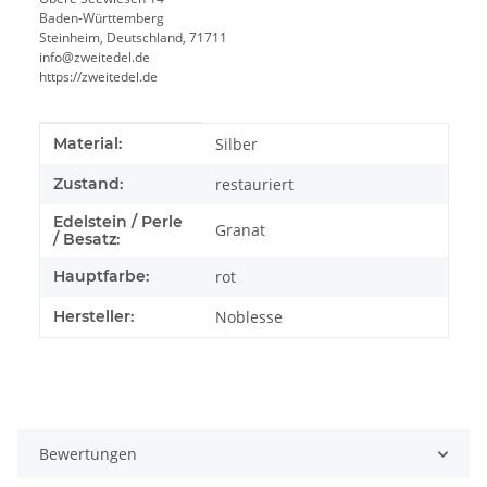
Baden-Württemberg
Steinheim, Deutschland, 71711
info@zweitedel.de
https://zweitedel.de
Produkteigenschaft
Wert
Material:
Silber
Zustand:
restauriert
Edelstein / Perle
Granat
/ Besatz:
Hauptfarbe:
rot
Hersteller:
Noblesse
Bewertungen