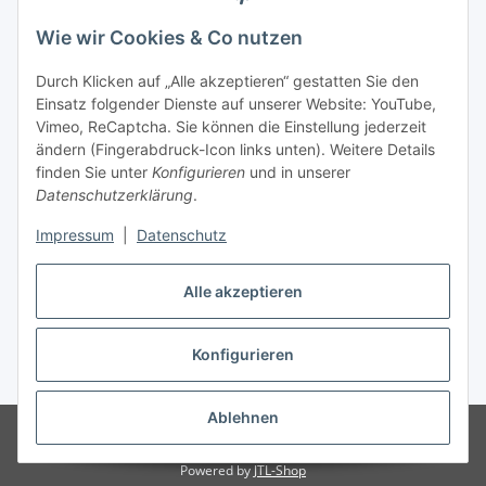
unter +49 (0) 7144 9104402
Wie wir Cookies & Co nutzen
info (at) zweitedel.de
Durch Klicken auf „Alle akzeptieren“ gestatten Sie den
Informationen
Einsatz folgender Dienste auf unserer Website: YouTube,
Vimeo, ReCaptcha. Sie können die Einstellung jederzeit
ändern (Fingerabdruck-Icon links unten). Weitere Details
Gesetzliche Informationen
finden Sie unter
Konfigurieren
und in unserer
Datenschutzerklärung
.
Impressum
|
Datenschutz
Vertrag widerrufen
Alle akzeptieren
Konfigurieren
* Alle Preise inkl. gesetzlicher USt., zzgl.
Versand
Ablehnen
© Angela Baier
Besucherzähler: 1454943
© Antik & Vintage Shop
Zweitedel
Powered by
JTL-Shop