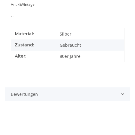
Antik&Vintage
, ,
Produkteigenschaft
Wert
Material:
Silber
Zustand:
Gebraucht
Alter:
80er Jahre
Bewertungen