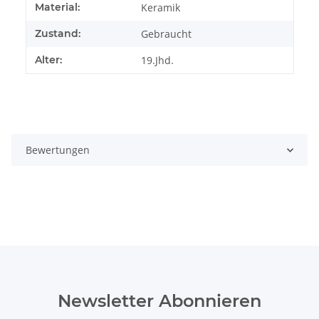
Produkteigenschaft
Wert
Material:
Keramik
Zustand:
Gebraucht
Alter:
19.Jhd.
Bewertungen
Newsletter Abonnieren