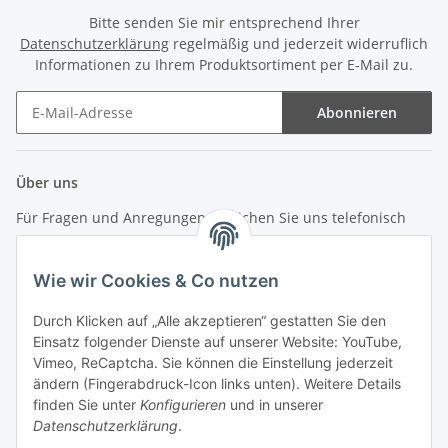
Bitte senden Sie mir entsprechend Ihrer
Datenschutzerklärung
regelmäßig und jederzeit widerruflich
Informationen zu Ihrem Produktsortiment per E-Mail zu.
Abonnieren
Newsletter Abonnieren
Über uns
Für Fragen und Anregungen erreichen Sie uns telefonisch
unter +49 (0) 7144 9104402
Wie wir Cookies & Co nutzen
info (at) zweitedel.de
Durch Klicken auf „Alle akzeptieren“ gestatten Sie den
Einsatz folgender Dienste auf unserer Website: YouTube,
Informationen
Vimeo, ReCaptcha. Sie können die Einstellung jederzeit
ändern (Fingerabdruck-Icon links unten). Weitere Details
Gesetzliche Informationen
finden Sie unter
Konfigurieren
und in unserer
Datenschutzerklärung
.