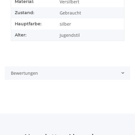
Produkteigenschaft
Wert
Material:
Versilbert
Zustand:
Gebraucht
Hauptfarbe:
silber
Alter:
Jugendstil
Bewertungen