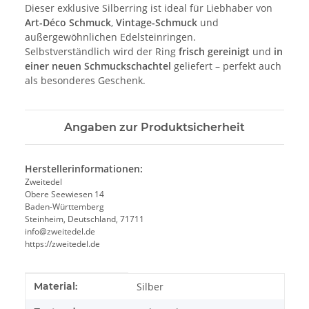
Dieser exklusive Silberring ist ideal für Liebhaber von
Art-Déco Schmuck
,
Vintage-Schmuck
und
außergewöhnlichen Edelsteinringen.
Selbstverständlich wird der Ring
frisch gereinigt
und
in
einer neuen Schmuckschachtel
geliefert – perfekt auch
als besonderes Geschenk.
Angaben zur Produktsicherheit
Herstellerinformationen:
Zweitedel
Obere Seewiesen 14
Baden-Württemberg
Steinheim, Deutschland, 71711
info@zweitedel.de
https://zweitedel.de
Produkteigenschaft
Wert
Material:
Silber