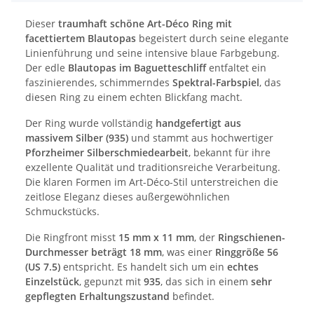
Dieser
traumhaft schöne Art-Déco Ring mit
facettiertem Blautopas
begeistert durch seine elegante
Linienführung und seine intensive blaue Farbgebung.
Der edle
Blautopas im Baguetteschliff
entfaltet ein
faszinierendes, schimmerndes
Spektral-Farbspiel
, das
diesen Ring zu einem echten Blickfang macht.
Der Ring wurde vollständig
handgefertigt aus
massivem Silber (935)
und stammt aus hochwertiger
Pforzheimer Silberschmiedearbeit
, bekannt für ihre
exzellente Qualität und traditionsreiche Verarbeitung.
Die klaren Formen im Art-Déco-Stil unterstreichen die
zeitlose Eleganz dieses außergewöhnlichen
Schmuckstücks.
Die Ringfront misst
15 mm x 11 mm
, der
Ringschienen-
Durchmesser beträgt 18 mm
, was einer
Ringgröße 56
(US 7.5)
entspricht. Es handelt sich um ein
echtes
Einzelstück
, gepunzt mit
935
, das sich in einem
sehr
gepflegten Erhaltungszustand
befindet.