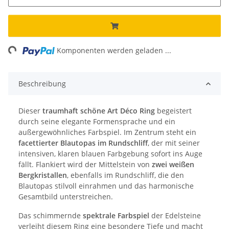
ing...
Komponenten werden geladen ...
Beschreibung
Dieser
traumhaft schöne Art Déco Ring
begeistert
durch seine elegante Formensprache und ein
außergewöhnliches Farbspiel. Im Zentrum steht ein
facettierter Blautopas im Rundschliff
, der mit seiner
intensiven, klaren blauen Farbgebung sofort ins Auge
fällt. Flankiert wird der Mittelstein von
zwei weißen
Bergkristallen
, ebenfalls im Rundschliff, die den
Blautopas stilvoll einrahmen und das harmonische
Gesamtbild unterstreichen.
Das schimmernde
spektrale Farbspiel
der Edelsteine
verleiht diesem Ring eine besondere Tiefe und macht