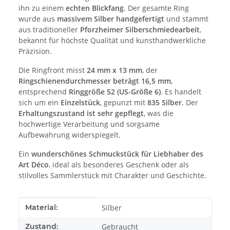
ihn zu einem
echten Blickfang
. Der gesamte Ring
wurde aus
massivem Silber handgefertigt
und stammt
aus traditioneller
Pforzheimer Silberschmiedearbeit
,
bekannt für höchste Qualität und kunsthandwerkliche
Präzision.
Die Ringfront misst
24 mm x 13 mm
, der
Ringschienendurchmesser beträgt 16,5 mm
,
entsprechend
Ringgröße 52 (US-Größe 6)
. Es handelt
sich um ein
Einzelstück
, gepunzt mit
835 Silber
. Der
Erhaltungszustand ist sehr gepflegt
, was die
hochwertige Verarbeitung und sorgsame
Aufbewahrung widerspiegelt.
Ein
wunderschönes Schmuckstück für Liebhaber des
Art Déco
, ideal als besonderes Geschenk oder als
stilvolles Sammlerstück mit Charakter und Geschichte.
Produkteigenschaft
Wert
Material:
Silber
Zustand:
Gebraucht