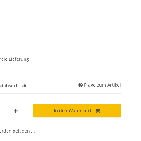
reie Lieferung
Frage zum Artikel
nd abweichend)
In den Warenkorb
den geladen ...