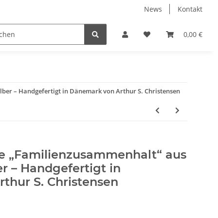
News
Kontakt
ube
Neuware Schmuck
0,00 €
lber – Handgefertigt in Dänemark von Arthur S. Christensen
e „Familienzusammenhalt“ aus
er – Handgefertigt in
thur S. Christensen