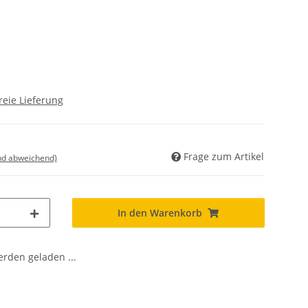
reie Lieferung
Frage zum Artikel
nd abweichend)
In den Warenkorb
den geladen ...