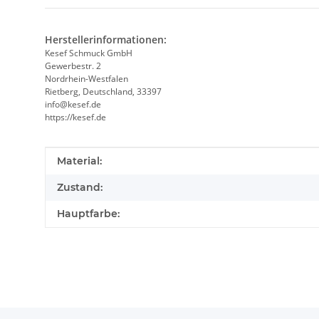
Herstellerinformationen:
Kesef Schmuck GmbH
Gewerbestr. 2
Nordrhein-Westfalen
Rietberg, Deutschland, 33397
info@kesef.de
https://kesef.de
Produkteigenschaft
Wert
Material:
Zustand:
Hauptfarbe: