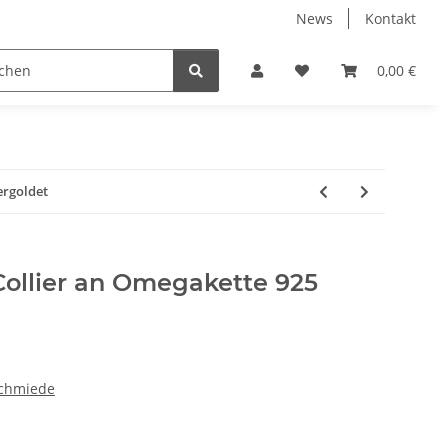
News
Kontakt
ube
Neuware Schmuck
0,00 €
ergoldet
Collier an Omegakette 925
chmiede