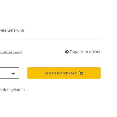
reie Lieferung
Frage zum Artikel
nd abweichend)
In den Warenkorb
den geladen ...