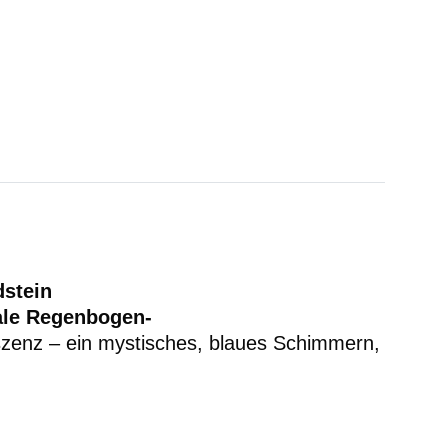
dstein
ale Regenbogen-
eszenz – ein mystisches, blaues Schimmern,