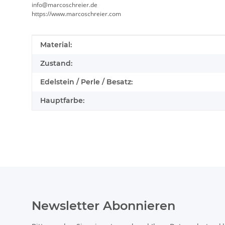
info@marcoschreier.de
https://www.marcoschreier.com
Produkteigenschaft
Wert
Material:
Zustand:
Edelstein / Perle / Besatz:
Hauptfarbe:
Newsletter Abonnieren