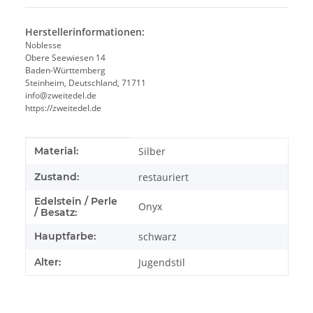
Herstellerinformationen:
Noblesse
Obere Seewiesen 14
Baden-Württemberg
Steinheim, Deutschland, 71711
info@zweitedel.de
https://zweitedel.de
Produkteigenschaft
Wert
Material:
Silber
Zustand:
restauriert
Edelstein / Perle
Onyx
/ Besatz:
Hauptfarbe:
schwarz
Alter:
Jugendstil