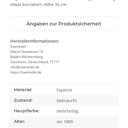
etwas korrodiert, Höhe 35 cm.
Angaben zur Produktsicherheit
Herstellerinformationen:
Zweitedel
Obere Seewiesen 14
Baden-Württemberg
Steinheim, Deutschland, 71711
info@zweitedel.de
https://zweitedel.de
Produkteigenschaft
Wert
Material:
Fayance
Zustand:
Gebraucht
Hauptfarbe:
mehrfarbig
Alter:
vor 1800