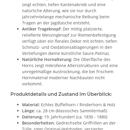
zeigt echten, tiefen Kantenabrieb und eine
natürliche Alterung, wie sie nur durch
jahrzehntelange mechanische Reibung beim
Tragen an der Jagdtasche entsteht.
Antiker Trageknopf:
Der mittig platzierte,
reliefierte Messingknopf zur Riemenbefestigung
verfügt über ein florales Dekor mit echten, tiefen
Schmutz- und Oxidationsablagerungen in den
Vertiefungen (keine künstliche Säure-Patina).
Natürliche Hornalterung:
Die Oberfläche des
Horns zeigt mikrofeine Altersstrukturen und eine
unregelmäßige Austrocknung, die bei frischem
Hornmaterial moderner Nachbauten nicht
vorkommt.
Produktdetails und Zustand im Überblick:
Material:
Echtes Büffelhorn / Rinderhorn & Holz
Länge:
ca. 28 cm (klassisches Sammlermaß)
Datierung:
19. Jahrhundert (ca. 1830 - 1880)
Besonderheiten:
Gedrechselte Griffrillen an der
Tülle, roter Original-Holzboden, verzierter