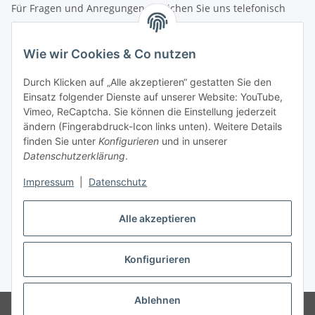
Für Fragen und Anregungen erreichen Sie uns telefonisch
unter +49 (0) 7144 9104402
Wie wir Cookies & Co nutzen
info (at) zweitedel.de
Durch Klicken auf „Alle akzeptieren“ gestatten Sie den
Informationen
Einsatz folgender Dienste auf unserer Website: YouTube,
Vimeo, ReCaptcha. Sie können die Einstellung jederzeit
ändern (Fingerabdruck-Icon links unten). Weitere Details
Gesetzliche Informationen
finden Sie unter
Konfigurieren
und in unserer
Datenschutzerklärung
.
Impressum
|
Datenschutz
Vertrag widerrufen
Alle akzeptieren
Konfigurieren
* Alle Preise inkl. gesetzlicher USt., zzgl.
Versand
Ablehnen
© Angela Baier
Besucherzähler: 1458081
© Antik & Vintage Shop