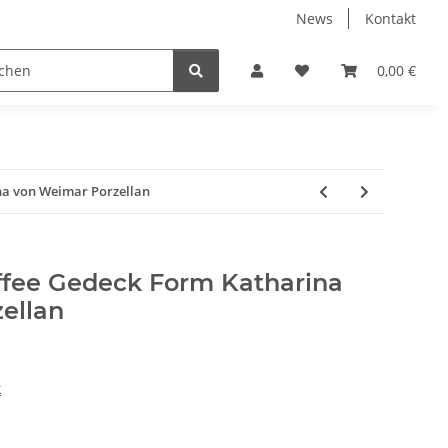
News
Kontakt
ube
Neuware Schmuck
0,00 €
na von Weimar Porzellan
affee Gedeck Form Katharina
ellan
k