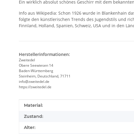
Ein wirklich absolut schönes Geschirr mit dem bekannte
Info aus Wikipedia: Schon 1926 wurde in Blankenhain das
folgte den künstlerischen Trends des Jugendstils und ri
Finnland, Holland, Spanien, Schweiz, USA und in den Län
Herstellerinformationen:
Zweitedel
Obere Seewiesen 14
Baden-Württemberg
Steinheim, Deutschland, 71711
info@zweitedel.de
https://zweitedel.de
Produkteigenschaft
Wert
Material:
Zustand:
Alter: