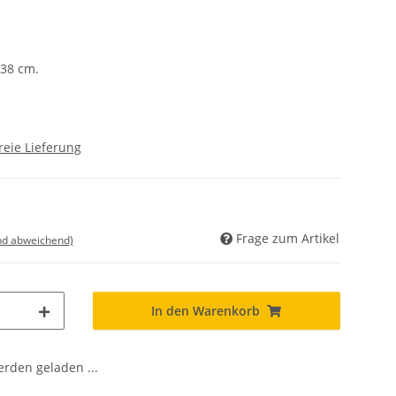
 38 cm.
reie Lieferung
Frage zum Artikel
nd abweichend)
In den Warenkorb
den geladen ...