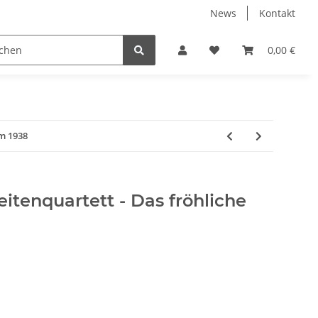
News
Kontakt
ube
Neuware Schmuck
0,00 €
um 1938
eitenquartett - Das fröhliche