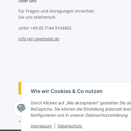
Über uns
Für Fragen und Anregungen erreichen
Sie uns telefonisch
unter +49 (0) 7144 9104402
info (at) zweitedel.de
Vertrag widerrufen
Wie wir Cookies & Co nutzen
Durch Klicken auf „Alle akzeptieren“ gestatten Sie 
ReCaptcha. Sie können die Einstellung jederzeit ände
Konfigurieren
und in unserer
Datenschutzerklärung
.
* Alle Preise inkl. gesetzlicher USt., zzgl.
Versand
Impressum
|
Datenschutz