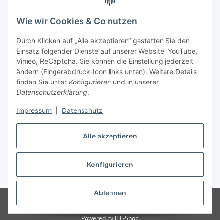
unter +49 (0) 7144 9104402
Wie wir Cookies & Co nutzen
info (at) zweitedel.de
Durch Klicken auf „Alle akzeptieren“ gestatten Sie den
Einsatz folgender Dienste auf unserer Website: YouTube,
Informationen
Vimeo, ReCaptcha. Sie können die Einstellung jederzeit
ändern (Fingerabdruck-Icon links unten). Weitere Details
Gesetzliche Informationen
finden Sie unter
Konfigurieren
und in unserer
Datenschutzerklärung
.
Impressum
|
Datenschutz
Vertrag widerrufen
Alle akzeptieren
Konfigurieren
* Alle Preise inkl. gesetzlicher USt., zzgl.
Versand
Ablehnen
© Angela Baier
Besucherzähler: 1454362
© Antik & Vintage Shop
Zweitedel
Powered by
JTL-Shop