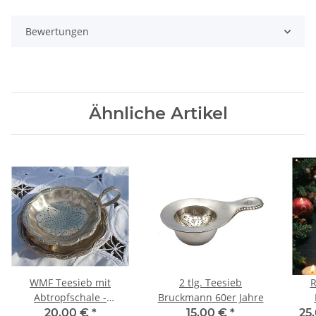
Bewertungen
Ähnliche Artikel
WMF Teesieb mit
2 tlg. Teesieb
R
Abtropfschale -
Bruckmann 60er Jahre
versilbert - Dekor 2200
Raac
20,00 €
*
15,00 €
*
25