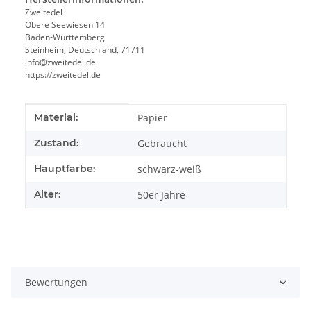
Zweitedel
Obere Seewiesen 14
Baden-Württemberg
Steinheim, Deutschland, 71711
info@zweitedel.de
https://zweitedel.de
Produkteigenschaft
Wert
Material:
Papier
Zustand:
Gebraucht
Hauptfarbe:
schwarz-weiß
Alter:
50er Jahre
Bewertungen