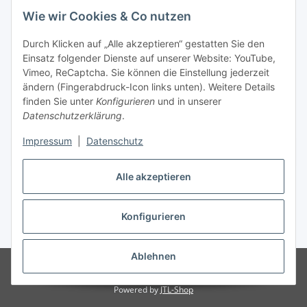
Wie wir Cookies & Co nutzen
info (at) zweitedel.de
Durch Klicken auf „Alle akzeptieren“ gestatten Sie den
Informationen
Einsatz folgender Dienste auf unserer Website: YouTube,
Vimeo, ReCaptcha. Sie können die Einstellung jederzeit
ändern (Fingerabdruck-Icon links unten). Weitere Details
Gesetzliche Informationen
finden Sie unter
Konfigurieren
und in unserer
Datenschutzerklärung
.
Impressum
|
Datenschutz
Vertrag widerrufen
Alle akzeptieren
Konfigurieren
* Alle Preise inkl. gesetzlicher USt., zzgl.
Versand
Ablehnen
© Angela Baier
Besucherzähler: 1459065
© Antik & Vintage Shop
Zweitedel
Powered by
JTL-Shop