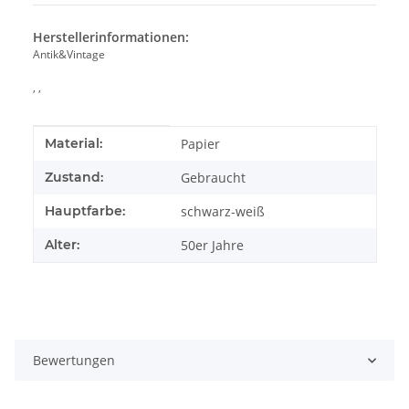
Herstellerinformationen:
Antik&Vintage
, ,
Produkteigenschaft
Wert
Material:
Papier
Zustand:
Gebraucht
Hauptfarbe:
schwarz-weiß
Alter:
50er Jahre
Bewertungen