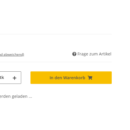
Frage zum Artikel
nd abweichend)
tk
In den Warenkorb
den geladen ...