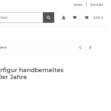
News
Kontakt
ube
Neuware Schmuck
0,00 €
Jahre
erfigur handbemaltes
er Jahre