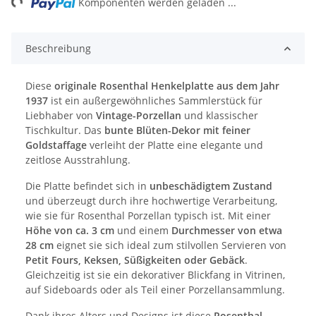
Komponenten werden geladen ...
Beschreibung
Diese
originale Rosenthal Henkelplatte aus dem Jahr
1937
ist ein außergewöhnliches Sammlerstück für
Liebhaber von
Vintage-Porzellan
und klassischer
Tischkultur. Das
bunte Blüten-Dekor mit feiner
Goldstaffage
verleiht der Platte eine elegante und
zeitlose Ausstrahlung.
Die Platte befindet sich in
unbeschädigtem Zustand
und überzeugt durch ihre hochwertige Verarbeitung,
wie sie für Rosenthal Porzellan typisch ist. Mit einer
Höhe von ca. 3 cm
und einem
Durchmesser von etwa
28 cm
eignet sie sich ideal zum stilvollen Servieren von
Petit Fours, Keksen, Süßigkeiten oder Gebäck
.
Gleichzeitig ist sie ein dekorativer Blickfang in Vitrinen,
auf Sideboards oder als Teil einer Porzellansammlung.
Dank ihres Alters und Designs ist diese
Rosenthal