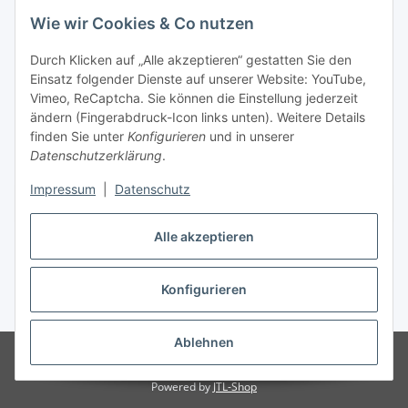
Wie wir Cookies & Co nutzen
info (at) zweitedel.de
Durch Klicken auf „Alle akzeptieren“ gestatten Sie den
Informationen
Einsatz folgender Dienste auf unserer Website: YouTube,
Vimeo, ReCaptcha. Sie können die Einstellung jederzeit
ändern (Fingerabdruck-Icon links unten). Weitere Details
Gesetzliche Informationen
finden Sie unter
Konfigurieren
und in unserer
Datenschutzerklärung
.
Impressum
|
Datenschutz
Vertrag widerrufen
Alle akzeptieren
Konfigurieren
* Alle Preise inkl. gesetzlicher USt., zzgl.
Versand
Ablehnen
© Angela Baier
Besucherzähler: 1454973
© Antik & Vintage Shop
Zweitedel
Powered by
JTL-Shop