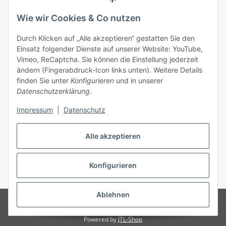
unter +49 (0) 7144 9104402
Wie wir Cookies & Co nutzen
info (at) zweitedel.de
Durch Klicken auf „Alle akzeptieren“ gestatten Sie den
Informationen
Einsatz folgender Dienste auf unserer Website: YouTube,
Vimeo, ReCaptcha. Sie können die Einstellung jederzeit
ändern (Fingerabdruck-Icon links unten). Weitere Details
Gesetzliche Informationen
finden Sie unter
Konfigurieren
und in unserer
Datenschutzerklärung
.
Impressum
|
Datenschutz
Vertrag widerrufen
Alle akzeptieren
Konfigurieren
* Alle Preise inkl. gesetzlicher USt., zzgl.
Versand
Ablehnen
© Angela Baier
Besucherzähler: 1458086
© Antik & Vintage Shop
Zweitedel
Powered by
JTL-Shop