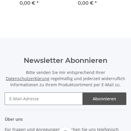
Wirkkala
(1977) HG59,5
Ch
0,00 €
*
0,00 €
*
Ba
Newsletter Abonnieren
Bitte senden Sie mir entsprechend Ihrer
Datenschutzerklärung
regelmäßig und jederzeit widerruflich
Informationen zu Ihrem Produktsortiment per E-Mail zu.
Abonnieren
Newsletter Abonnieren
Über uns
Für Fragen und Anregungen erreichen Sie uns telefonisch