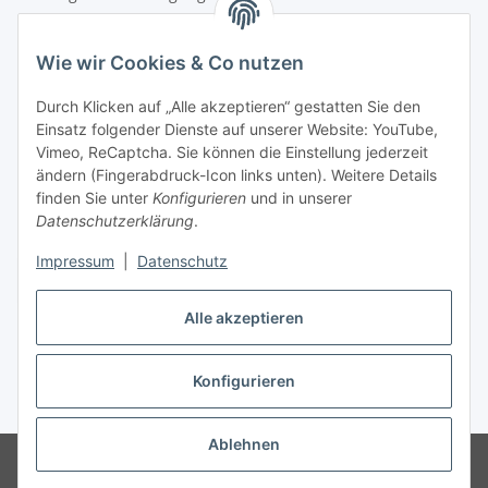
unter +49 (0) 7144 9104402
Wie wir Cookies & Co nutzen
info (at) zweitedel.de
Durch Klicken auf „Alle akzeptieren“ gestatten Sie den
Einsatz folgender Dienste auf unserer Website: YouTube,
Informationen
Vimeo, ReCaptcha. Sie können die Einstellung jederzeit
ändern (Fingerabdruck-Icon links unten). Weitere Details
Gesetzliche Informationen
finden Sie unter
Konfigurieren
und in unserer
Datenschutzerklärung
.
Impressum
|
Datenschutz
Vertrag widerrufen
Alle akzeptieren
Konfigurieren
* Alle Preise inkl. gesetzlicher USt., zzgl.
Versand
Ablehnen
© Angela Baier
Besucherzähler: 1453823
© Antik & Vintage Shop
Zweitedel