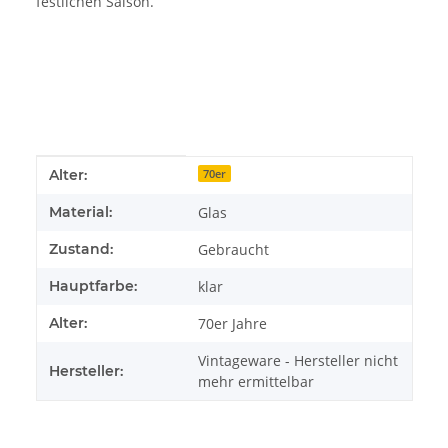
festlichen Saison.
Produkteigenschaft
Wert
Alter:
70er
Material:
Glas
Zustand:
Gebraucht
Hauptfarbe:
klar
Alter:
70er Jahre
Vintageware - Hersteller nicht
Hersteller:
mehr ermittelbar