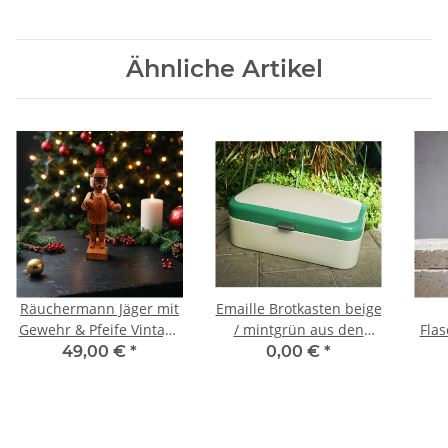
Ähnliche Artikel
Räuchermann Jäger mit
Emaille Brotkasten beige
Gewehr & Pfeife Vintage
/ mintgrün aus den
Flas
Erzgebirge Seiffen
50/60er Jahren
nat
49,00 €
*
0,00 €
*
u