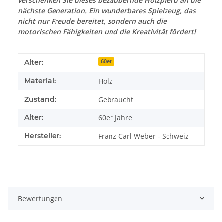
verschenken Sie dieses bezaubernde Holzpferd an die
nächste Generation. Ein wunderbares Spielzeug, das
nicht nur Freude bereitet, sondern auch die
motorischen Fähigkeiten und die Kreativität fördert!
Produkteigenschaft
Wert
Alter:
60er
Material:
Holz
Zustand:
Gebraucht
Alter:
60er Jahre
Hersteller:
Franz Carl Weber - Schweiz
Bewertungen