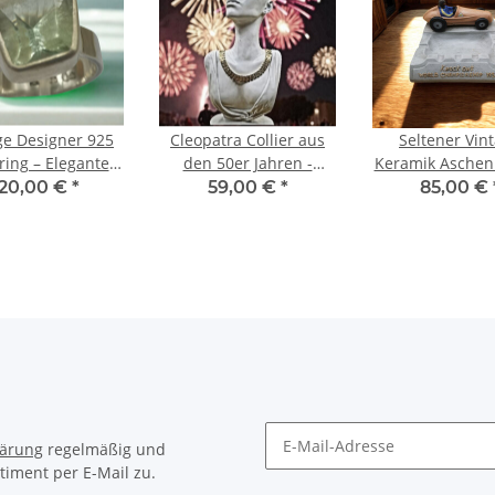
ge Designer 925
Cleopatra Collier aus
Seltener Vin
ring – Eleganter
den 50er Jahren -
Keramik Aschen
mit hellgrünem
neuwertig
mit Formel
120,00 €
*
59,00 €
*
85,00 €
st (Prasiolith),
Rennwagen – 1
inggröße 59
Jahre Desi
lärung
regelmäßig und
timent per E-Mail zu.
Newsletter Abonnieren