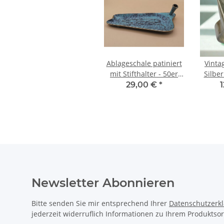
Ablageschale patiniert
Vinta
mit Stifthalter - 50er
Silber
Jahre Vintage
Ring 
29,00 €
*
Amethy
R
Newsletter Abonnieren
Bitte senden Sie mir entsprechend Ihrer
Datenschutzerk
jederzeit widerruflich Informationen zu Ihrem Produktsor