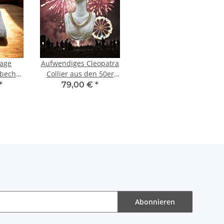
tage
Aufwendiges Cleopatra
becher
Collier aus den 50er
-1
Jahren - neuwertig
*
79,00 €
*
950er
gn
Abonnieren