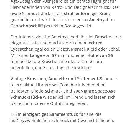
Age-Design der 70er Jahre
ist ein echtes Highlight für
Liebhaberinnen von Retro- und Designerschmuck. Das
ovale Schmuckstück ist als
strahlenförmiger Kranz
gearbeitet und wird durch einen edlen
Amethyst im
Cabochonschliff
perfekt in Szene gesetzt.
Der intensiv violette Amethyst verleiht der Brosche eine
elegante Tiefe und macht sie zu einem
echten
Eyecatcher
, egal ob an Blazer, Mantel, Kleid oder Schal.
Mit einer
Länge von 57 mm
und einer
Höhe von 36
mm
besitzt die Brosche eine ideale Größe, um
aufzufallen, ohne aufdringlich zu wirken.
Vintage Broschen, Amulette und Statement-Schmuck
feiern aktuell ihr großes Comeback. Neben dem
beliebten Gliederschmuck sind
70er-Jahre Space-Age
Schmuckstücke
wieder voll im Trend und lassen sich
perfekt in moderne Outfits integrieren.
✨
Ein einzigartiges Sammlerstück
für alle, die
außergewöhnlichen Schmuck mit Geschichte lieben.