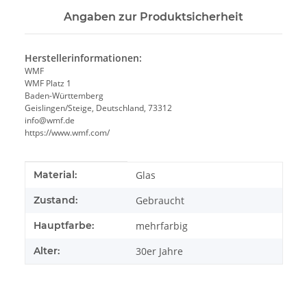
Angaben zur Produktsicherheit
Herstellerinformationen:
WMF
WMF Platz 1
Baden-Württemberg
Geislingen/Steige, Deutschland, 73312
info@wmf.de
https://www.wmf.com/
Produkteigenschaft
Wert
Material:
Glas
Zustand:
Gebraucht
Hauptfarbe:
mehrfarbig
Alter:
30er Jahre