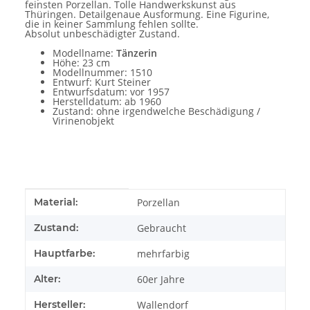
feinsten Porzellan. Tolle Handwerkskunst aus
Thüringen. Detailgenaue Ausformung. Eine Figurine,
die in keiner Sammlung fehlen sollte.
Absolut unbeschädigter Zustand.
Modellname:
Tänzerin
Höhe: 23 cm
Modellnummer: 1510
Entwurf: Kurt Steiner
Entwurfsdatum: vor 1957
Herstelldatum: ab 1960
Zustand: ohne irgendwelche Beschädigung /
Virinenobjekt
Produkteigenschaft
Wert
Material:
Porzellan
Zustand:
Gebraucht
Hauptfarbe:
mehrfarbig
Alter:
60er Jahre
Hersteller:
Wallendorf