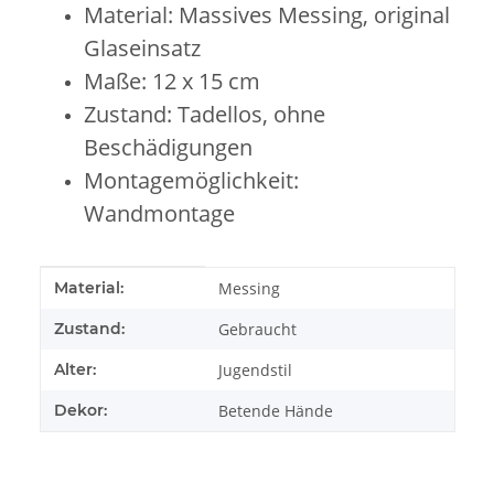
Material: Massives Messing, original
Glaseinsatz
Maße: 12 x 15 cm
Zustand: Tadellos, ohne
Beschädigungen
Montagemöglichkeit:
Wandmontage
Produkteigenschaft
Wert
Material:
Messing
Zustand:
Gebraucht
Alter:
Jugendstil
Dekor:
Betende Hände