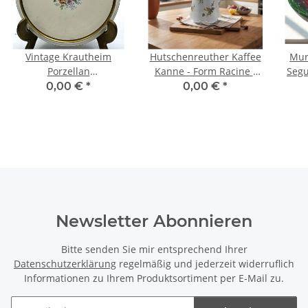
Vintage Krautheim
Hutschenreuther Kaffee
Mur
Porzellan
Kanne - Form Racine -
Seguso / Fla
Kannenuntersetzer "de
Dekor Clematis Violetta
0,00 €
*
0,00 €
*
Rose"
Newsletter Abonnieren
Bitte senden Sie mir entsprechend Ihrer
Datenschutzerklärung
regelmäßig und jederzeit widerruflich
Informationen zu Ihrem Produktsortiment per E-Mail zu.