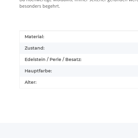
besonders begehrt.
Produkteigenschaft
Wert
Material:
Zustand:
Edelstein / Perle / Besatz:
Hauptfarbe:
Alter: