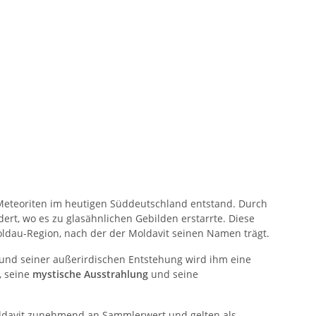
Meteoriten im heutigen Süddeutschland entstand. Durch
ert, wo es zu glasähnlichen Gebilden erstarrte. Diese
oldau-Region, nach der der Moldavit seinen Namen trägt.
fgrund seiner außerirdischen Entstehung wird ihm eine
, seine
mystische Ausstrahlung
und seine
ldavit zunehmend an Sammlerwert und gelten als