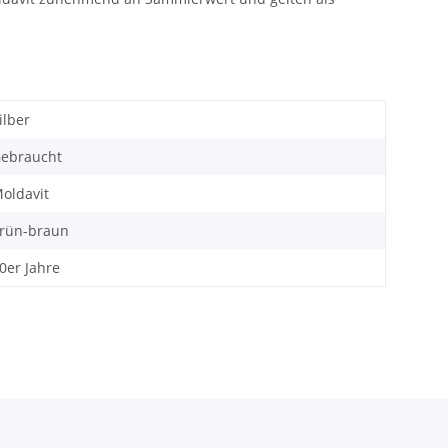
ilber
ebraucht
oldavit
rün-braun
0er Jahre