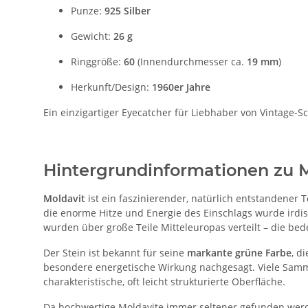
Punze:
925 Silber
Gewicht:
26 g
Ringgröße:
60
(Innendurchmesser ca.
19 mm
)
Herkunft/Design:
1960er Jahre
Ein einzigartiger Eyecatcher für Liebhaber von Vintage-
Hintergrundinformationen zu M
Moldavit
ist ein faszinierender, natürlich entstandener T
die enorme Hitze und Energie des Einschlags wurde irdis
wurden über große Teile Mitteleuropas verteilt – die be
Der Stein ist bekannt für seine
markante grüne Farbe
, d
besondere energetische Wirkung nachgesagt. Viele Samm
charakteristische, oft leicht strukturierte Oberfläche.
Da hochwertige Moldavite immer seltener gefunden wer