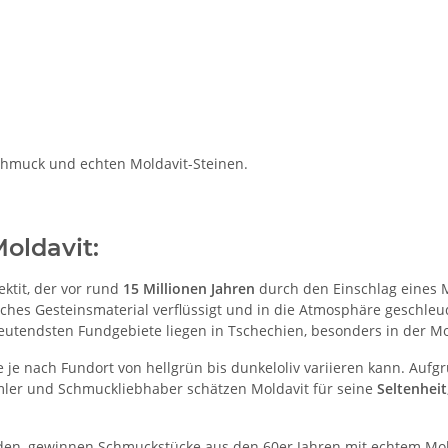
Schmuck und echten Moldavit-Steinen.
oldavit:
ektit, der vor rund
15 Millionen Jahren
durch den Einschlag eines 
ches Gesteinsmaterial verflüssigt und in die Atmosphäre geschleud
deutendsten Fundgebiete liegen in Tschechien, besonders in der M
ie je nach Fundort von hellgrün bis dunkeloliv variieren kann. Au
ler und Schmuckliebhaber schätzen Moldavit für seine
Seltenheit
den, gewinnen Schmuckstücke aus den 60er Jahren mit echtem Mo