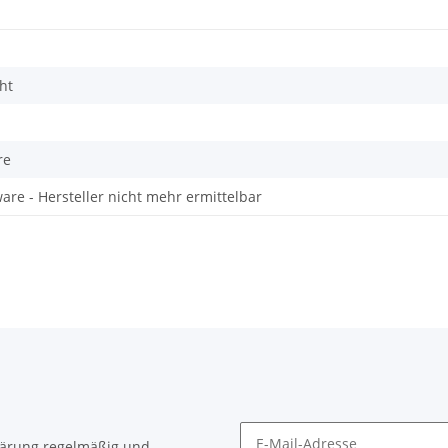
ht
re
are - Hersteller nicht mehr ermittelbar
lärung
regelmäßig und