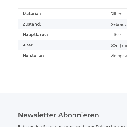
Produkteigenschaft
Wert
Material:
Silber
Zustand:
Gebrauc
Hauptfarbe:
silber
Alter:
60er Jah
Hersteller:
Vintagew
Newsletter Abonnieren
Bitte senden Sie mir entsprechend Ihrer
Datenschutzerk